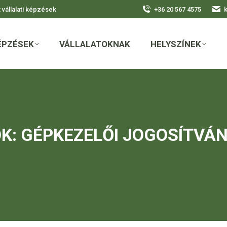
vállalati képzések
+36 20 567 4575
ÉPZÉSEK
VÁLLALATOKNAK
HELYSZÍNEK
ÉPZÉSEK
VÁLLALATOKNAK
HELYSZÍNEK
K:
GÉPKEZELŐI JOGOSÍTVÁ