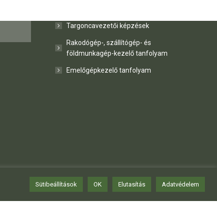
Gépkezelői jogosítványok
SEK
Targoncavezetői képzések
Rakodógép-, szállítógép- és
földmunkagép-kezelő tanfolyam
Emelőgépkezelő tanfolyam
Sütibeállítások
OK
Elutasítás
Adatvédelem
zési nyilvántartási szám: B/2020/000188 | Adószám: 23712898-2-16