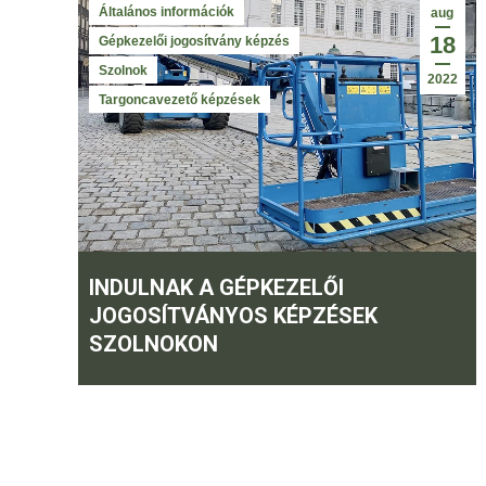
Általános információk
aug
18
Gépkezelői jogosítvány képzés
Szolnok
2022
Targoncavezető képzések
INDULNAK A GÉPKEZELŐI
JOGOSÍTVÁNYOS KÉPZÉSEK
SZOLNOKON
KAPCSO