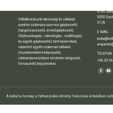
KÉPZÉSI 
5100 Jász
5000 Szol
Vállalkozásunk lakossági és vállalati
31/A
szektor számára szervez gépkezelői
(targoncavezető, emelőgépkezelő,
E-MAIL
földmunkagép-, rakodógép-, szállítógép-
kella@kel
és egyéb gépkezelői) tanfolyamokat,
arajanlat@
valamint egyéb szakmai/vállalati
(munkavédelmi képviselők,
TELEFON
robbanásveszélyes területen dolgozók,
+36 20 56
forrasztók) képzéseket.
Itt vagyun
Facebo
Yo
page
pa
opens
op
in
in
A kella.hu honlap a felhasználói élmény fokozása érdekében süti
© KELLA Szakmai Képzések Kft. |
Impresszum
|
Adatvédelem
new
ne
window
wi