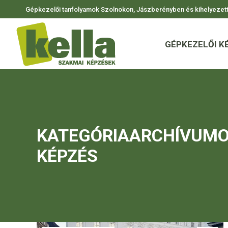
Gépkezelői tanfolyamok Szolnokon, Jászberényben és kihelyezett 
GÉPKEZELŐI K
GÉPKEZELŐI K
KATEGÓRIAARCHÍVUMO
KÉPZÉS