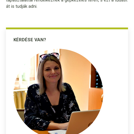
tapasztalattal rendelkeznek a gépkezelés terén, s ezt a tudást
át is tudják adni.
KÉRDÉSE VAN?