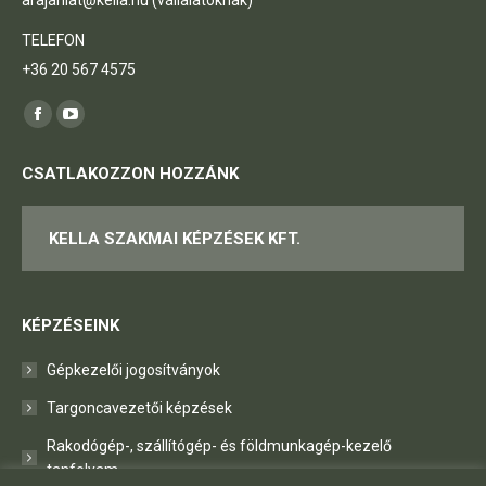
TELEFON
+36 20 567 4575
Itt vagyunk elérhetőek:
Facebook
YouTube
page
page
CSATLAKOZZON HOZZÁNK
opens
opens
in
in
KELLA SZAKMAI KÉPZÉSEK KFT.
new
new
window
window
KÉPZÉSEINK
Gépkezelői jogosítványok
Targoncavezetői képzések
Rakodógép-, szállítógép- és földmunkagép-kezelő
tanfolyam