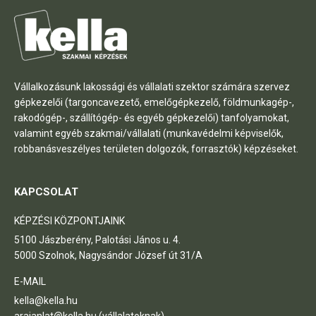
Vállalkozásunk lakossági és vállalati szektor számára szervez
gépkezelői (targoncavezető, emelőgépkezelő, földmunkagép-,
rakodógép-, szállítógép- és egyéb gépkezelői) tanfolyamokat,
valamint egyéb szakmai/vállalati (munkavédelmi képviselők,
robbanásveszélyes területen dolgozók, forrasztók) képzéseket.
KAPCSOLAT
KÉPZÉSI KÖZPONTJAINK
5100 Jászberény, Palotási János u. 4.
5000 Szolnok, Nagysándor József út 31/A
E-MAIL
kella@kella.hu
arajanlat@kella.hu (vállalatoknak)